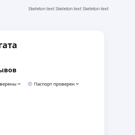
гата
ывов
оверены
Паспорт проверен