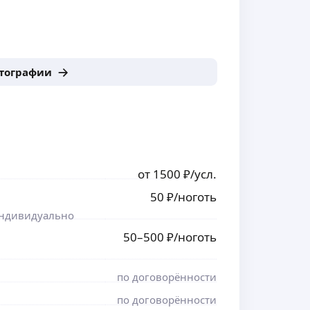
отографии
от
1500
₽
/усл.
50
₽
/ноготь
 индивидуально
50
–500
₽
/ноготь
по договорённости
по договорённости