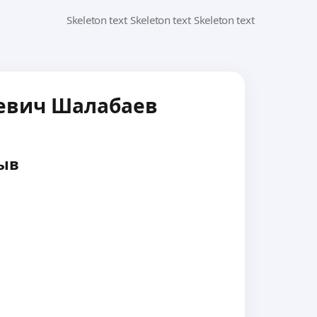
евич Шалабаев
ыв