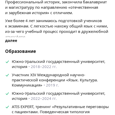
Профессиональный историк, закончила бакалавриат
и магистратуру по направлению «отечественная
и зарубежная история» с отличием.
Уже более 4 лет занимаюсь подготовкой учеников
к экзаменам. С легкостью нахожу общий язык с ними,
из-за чего учебный процесс проходит в дружелюбной
атмосфере.
далее
Историю я полюбила ещё в школе, сдавала ЕГЭ.
Решила посвятить свою жизнь этой науке и поступила
Образование
на исторический факультет, на бюджет.
Южно-Уральский государственный университет,
Индивидуально подбираю маршрут изучения
история
2018–2022 гг.
материала для каждого ученика. Помогаю разобрать
материал до полного его понимания.
Участник XIV Международной научно-
— Осуществляю постоянный контроль усвоения
практической конференции «Язык. Культура.
пройденного материала.
Коммуникация»
2019 г.
— Всегда на связи с учениками и родителями.
Южно-Уральский государственный университет,
история
2022–2024 гг.
ATIS EXPERT, тренинг «Результативные переговоры
с пациентами. Поведенческая типология