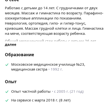
Работаю с детьми до 14 лет. С грудничками от двух
месяцев. Массаж и гимнастика по возрасту. Парафино-
озокеритовые аппликации по показаниям.
Неврология, ортопедия, гипо- и гипер-тонус,
кривошея. Массаж грудной клетки и лица. Гимнастика
на мяче, соответствующая возрасту ребенка.
Общий медицинский стаж работы с детьми 26 лет.
далее
Опыт работы в детской городской поликлинике
90 г. Зеленограда 19 лет (детский массаж грудничкам
Образование
и детям до 14 лет). Мед. центр, Детство плюс,
2007−2012гг.(массаж детям от 2мес до 14 лет). С 2016 г
Московское медицинское училище №23,
и по настоящее время работаю в мед. центре, детский
медицинская сестра
1992 г.
массажист, частная практика.
Опыт
Опыт частной работы
с 2005 г. (21 год)
На сервисе с марта 2018 г. (8 лет)