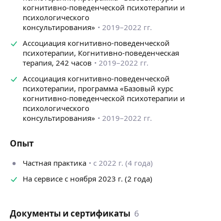
— Перфекционизм
когнитивно-поведенческой психотерапии и
— Прокрастинация
психологического
— Мотивация
консультирования»
2019–2022 гг.
— Самооценка
— Выгорание
Ассоциация когнитивно-поведенческой
*Может потребоваться консультация врача
психотерапии, Когнитивно-поведенческая
терапия, 242 часов
2019–2022 гг.
❌ С чем не работаю:
— РПП
Ассоциация когнитивно-поведенческой
психотерапии, программа «Базовый курс
— ПТСР
когнитивно-поведенческой психотерапии и
— Зависимости
психологического
— Семейное консультирование
консультирования»
2019–2022 гг.
— Детско-родительские отношения
— Расстройства личности
Опыт
Треть успеха в работе с психологом зависит от того,
какие сложатся отношения, важно найти «своего»
Частная практика
с 2022 г. (4 года)
специалиста. Поэтому для начала предлагаю
созвониться и познакомиться — за 20−30 минут
На сервисе с ноября 2023 г. (2 года)
мы определим вашу текущую ситуацию, к чему
хочется прийти и с чего стоит начать перемены.
Я расскажу про особенности КПТ и о том, как будут
Документы и сертификаты
6
проходить встречи, а вы решите, хочется ли