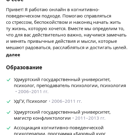
Привет! Я работаю онлайн в когнитивно-
поведенческом подходе. Помогаю справляться
со стрессом, беспокойством и наконец начать жить
ту жизнь, которую хочется. Вместе мы определим то,
что для вас действительно важно, научимся замечать
и менять привычные действия и мысли, которые
мешают радоваться, расслабляться и достигать целей.
далее
В среднем на решение одного запроса требуется
10−15 встреч. При этом на сессиях вы будете
Образование
осваивать навыки, которые помогут стать психологом
для самого себя и справляться с большей частью
Удмуртский государственный университет,
жизненных трудностей.
психолог, преподаватель психологии, психология
✅ С чем могу помочь:
2006–2011 гг.
— Беспокойство, тревожность и панические атаки*
УдГУ, Психолог
2006–2011 гг.
— Апатия, подавленное состояние и депрессия*
— Самокритика и нелюбовь к себе
Удмуртский государственный университет,
— Гнев, раздражительность
магистр конфликтологии
2011–2013 гг.
— Определение ценностей
Ассоциация когнитивно-поведенческой
— Постановка целей
психотерапии, программа «Базовый курс