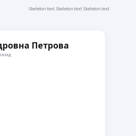
дровна Петрова
назад
а