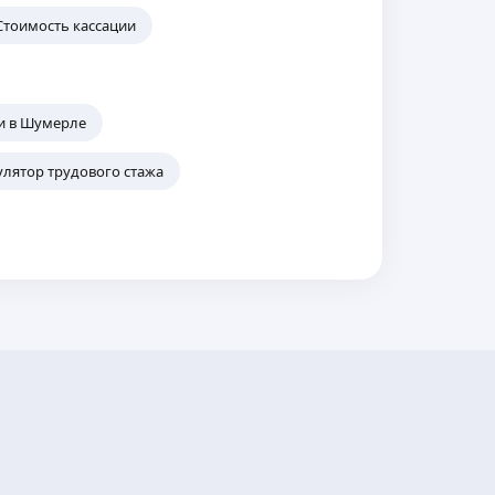
Стоимость кассации
и в Шумерле
улятор трудового стажа