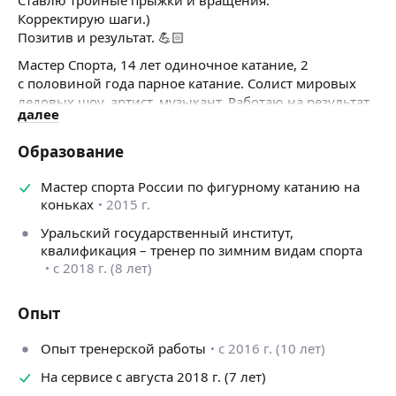
Корректирую шаги.)
Позитив и результат. 💪🏻
Мастер Спорта, 14 лет одиночное катание, 2
с половиной года парное катание. Солист мировых
ледовых шоу, артист, музыкант. Работаю на результат,
далее
как с начинающими так и с уже опытными
спортсменами, ставлю технику прыжков начиная
Образование
с одинарных, заканчивая четверными. Начинающим
даю задания для работы дома либо провожу ОФП
Мастер спорта России по фигурному катанию на
коньках
2015 г.
Уральский государственный институт,
квалификация – тренер по зимним видам спорта
с 2018 г. (8 лет)
Опыт
Опыт тренерской работы
с 2016 г. (10 лет)
На сервисе с августа 2018 г. (7 лет)