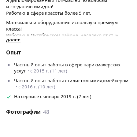
и созданию имиджа!
Работаю в сфере красоты более 5 лет.
Материалы и оборудование использую премиум
класса!
Работаю в Октябрьском районе, недалеко от ст. м.
далее
Гагаринская, в своей студии красоты.
График работы
:
Опыт
С понедельника по воскресенье
с 10:00 до 21:00 по предварительной записи!
Частный опыт работы в сфере парикмахерских
Какие процедуры я делаю:
услуг
с 2015 г. (11 лет)
— кератиновое выпрямление;
Частный опыт работы стилистом-имиджмейкером
— молекулярное восстановление;
с 2016 г. (10 лет)
— нанопластика;
— ламинирование;
На сервисе с января 2019 г. (7 лет)
— полировка волос;
— стрижка кончиков (каскад, ровный срез);
Фотографии
48
_ холодное восстановление; Многоступенчатое
восстановление; _
пилинг кожи головы
— укладки и т. д.