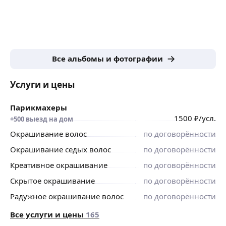
Если ты хочешь попасть к профессионалу своего дела
и сделать процедуру о которой давно мечтала —
записывайся ко мне, потому что только со мной твои
волосы станут как с обложки глянца! Вот увидишь!!!
Все альбомы и фотографии
Услуги и цены
Парикмахеры
1500
₽
/усл.
+500 выезд на дом
Окрашивание волос
по договорённости
Окрашивание седых волос
по договорённости
Креативное окрашивание
по договорённости
Скрытое окрашивание
по договорённости
Радужное окрашивание волос
по договорённости
Все услуги и цены
165