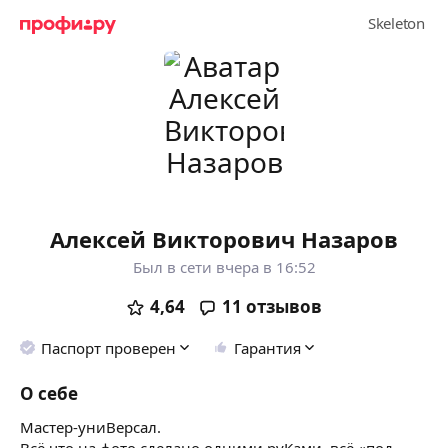
Алексей Викторович Назаров
Был в сети вчера в 16:52
4,64
11
отзывов
Паспорт проверен
Гарантия
О себе
Мастер-униВерсал.
Всё что на фото сделано одними руКами, всё «под