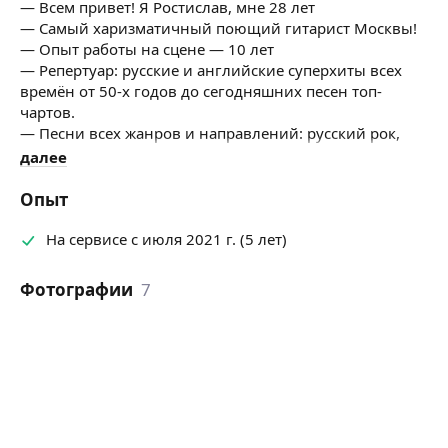
— Всем привет! Я Ростислав, мне 28 лет
— Самый харизматичный поющий гитарист Москвы!
— Опыт работы на сцене — 10 лет
— Репертуар: русские и английские суперхиты всех
времён от 50-х годов до сегодняшних песен топ-
чартов.
— Песни всех жанров и направлений: русский рок,
поп, шансон, бардовские песни, одесские песни,
далее
военные, кантри и т. д.
Опыт
— Сопровождение любых мероприятий: банкет,
свадьба, корпоратив, поздравление с днём юождения,
На сервисе с июля 2021 г. (5 лет)
юбилей, песни у костра, заказать песню, серенада под
окном, выписка из роддома, создание фоновой
Фотографии
7
музыки в кафе, бар или ресторан, встреча гостей,
тематические вечеринки, трибьют вечер любого
артиста.
Мое исполнение — это всегда поддержание тёплой
и душевной атмосферы на празднике
— Также работаю с группой, в дуэте, под минус,
акапелла или только гитара (аккомпанимент)