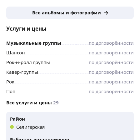
— Ответственный
— Порядочный
Все альбомы и фотографии
— Пунктуальный
— Есть своя портативная аппаратура.
Услуги и цены
— Также пишу песни и стихи на заказ в любой
стилистике!
Музыкальные группы
по договорённости
Звоните! Буду рад сотрудничеству!
Шансон
по договорённости
Рок-н-ролл группы
по договорённости
Кавер-группы
по договорённости
Рок
по договорённости
Поп
по договорённости
Все услуги и цены
29
Район
Селигерская
Работает дистанционно