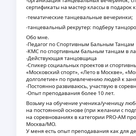
-организация танцевальных вечеринок, с
сертификаты на мастер классы в подарок 
-тематические танцевальные вечеринки;
-танцевальный рекрутер: подберу танцоро
Обо мне.
-Педагог по Спортивным Бальным Танцам
-КМС по спортивным бальным танцам в л
-Действующая танцовщица
-Спикер социальных проектов и спортивны
«Московский спорт», «Лето в Москве», «М
долголетие» по привлечению людей к зан
-Постоянно развиваюсь, участвую в соревн
-Опыт преподавания более 10 лет.
Возьму на обучение ученика/ученицу люб
на постоянной основе (при желании с под
на соревнованиях в категории PRO-AM пр
Москва/МО.
У меня есть опыт преподавания как для де