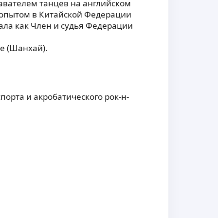
авателем танцев на английском
у опытом в Китайской Федерации
пала как Член и судья Федерации
ае (Шанхай).
порта и акробатического рок-н-