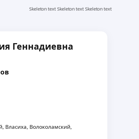
ия Геннадиевна
вов
й,
Власиха,
Волоколамский,