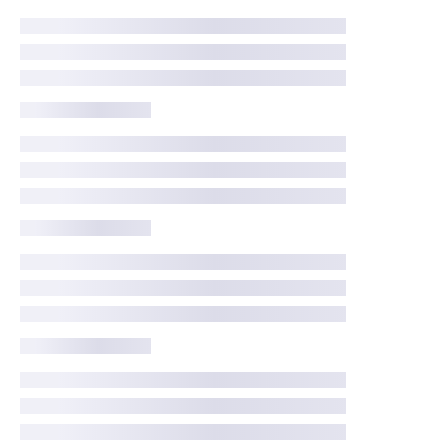
экстренное временное решение проблем
связанных с электропроводкой 🚨