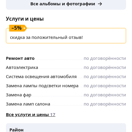
Все альбомы и фотографии
(начиная от просто динамиков и заканчивая
компонентой акустикой) 🔊
Услуги и цены
Монтаж и подключение видерегистраторов
–
5
%
на автомобили даже находящихся на дилерской
гарантии (после установки регистратора с гарантии
скидка за положительный отзыв!
не слетает) 📝
Подбор и замена ламп; галоген, ксенон, LED
Ремонт авто
по договорённости
именно под ваши параметры фары.🔦
Автоэлектрика
по договорённости
Монтаж и подключение контурной подсветки
Система освещения автомобиля
по договорённости
салона абсолютно на любое авто 💵(в дверях как
на представительских классах)
Замена лампы подсветки номера
по договорённости
Замена фар
по договорённости
Монтаж и подключение всевозможных подсветок;
накладки на пороги, подсветка ног, подсветка ниш
Замена ламп салона
по договорённости
для мелочей, вежливые подсветки дверей и т. п. 🪩
Все услуги и цены
17
Основные услуги электрика грузовой спецтехники
🚜
Район