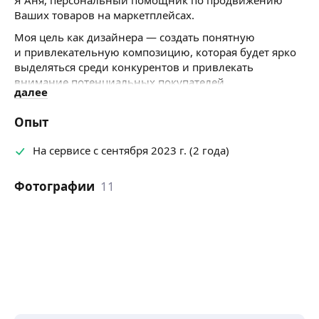
Ваших товаров на маркетплейсах.
Моя цель как дизайнера — создать понятную
и привлекательную композицию, которая будет ярко
выделяться среди конкурентов и привлекать
внимание потенциальных покупателей.
далее
Выбирая меня, в качестве дизайнера инфографики,
Вы можете быть уверены, что я смогу успешно
Опыт
акцентировать внимание на уникальных
особенностях вашего товара.
На сервисе с сентября 2023 г. (2 года)
Фотографии
11