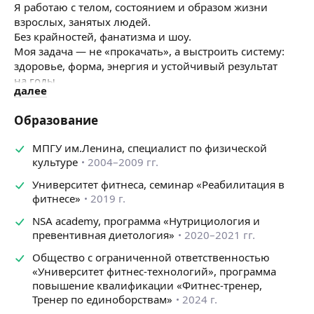
Я работаю с телом, состоянием и образом жизни
взрослых, занятых людей.
Без крайностей, фанатизма и шоу.
Моя задача — не «прокачать», а выстроить систему:
здоровье, форма, энергия и устойчивый результат
на годы.
далее
Я глубоко вникаю в человека, умею слышать и беру
ответственность за процесс.
Образование
Со мной работают долго, потому что я даю
не мотивацию, а опору, структуру и результат.
МПГУ им.Ленина, специалист по физической
Ко мне приходят:
культуре
2004–2009 гг.
занятые мужчины и женщины
Университет фитнеса, семинар «Реабилитация в
люди с опытом тренировок и без, так же те, кто устал
фитнесе»
2019 г.
начинать сначала.
NSA academy, программа «Нутрициология и
Я работаю с любыми запросами.
превентивная диетология»
2020–2021 гг.
Мы выстраиваем систему, которую человек может
Общество с ограниченной ответственностью
поддерживать годами.
«Университет фитнес-технологий», программа
Формат работы
повышение квалификации «Фитнес-тренер,
:
Тренер по единоборствам»
2024 г.
тренировки (очно и дистанционно)