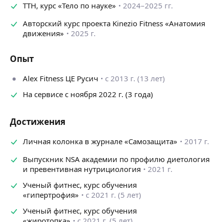
питание без крайностей и срывов
TTH, курс «Тело по науке»
2024–2025 гг.
восстановление, режим, нагрузка
сопровождение и контроль.
Авторский курс проекта Kinezio Fitness «Анатомия
движения»
2025 г.
Специалист с высшим профильным образованием.
В индустрии фитнеса и единоборств с 2007 года.
Дипломированный специалист в области физической
Опыт
культуры.
Повышение квалификации
Alex Fitness ЦЕ Русич
с 2013 г. (13 лет)
: диетология
и нутрициология (КНИТУ).
На сервисе с ноября 2022 г. (3 года)
Личный опыт трансформации −37 кг.
Тренер по боксу с более чем 10-летним стажем.
Выступающий спортсмен.
Достижения
Выпускник СДЮШОР ЦСКА.
Личная колонка в журнале «Самозащита»
2017 г.
КМС в пауэрлифтинге (WPC), КМС в КУДО, коричневый
пояс 1 кю.
Выпускник NSA академии по профилю диетология
КМС по баскетболу в составе дублирующей команды
и превентивная нутрициология
2021 г.
ЦСКА (2004).
Ученый фитнес, курс обучения
Призёр чемпионатов Москвы и России.
«гипертрофия»
с 2021 г. (5 лет)
Победитель и призёр региональных
и международных турниров по КУДО и боксу.
Ученый фитнес, курс обучения
«жиротопка»
с 2021 г. (5 лет)