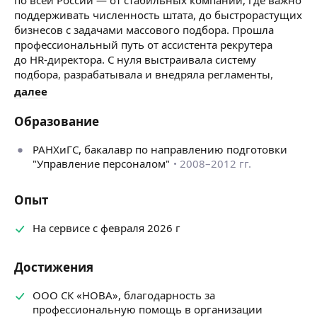
поддерживать численность штата, до быстрорастущих
бизнесов с задачами массового подбора. Прошла
профессиональный путь от ассистента рекрутера
до HR-директора. С нуля выстраивала систему
подбора, разрабатывала и внедряла регламенты,
занималась адаптацией и удержанием сотрудников,
далее
участвовала в формировании HR-стратегии совместно
с собственниками бизнеса.
Образование
Со временем стало очевидно: мой опыт может быть
РАНХиГС, бакалавр по направлению подготовки
полезен не только внутри одной компании. Так
"Управление персоналом"
2008–2012 гг.
появилась моя частная практика в подборе персонала.
Клиенты ценят мой системный и честный подход.
Опыт
Каждую заявку я предварительно анализирую
и никогда не обещаю невозможного. Если понимаю,
На сервисе с февраля 2026 г
что для гарантированного результата у меня
недостаточно ресурсов или экспертизы, говорю
об этом открыто и сразу.
Достижения
За годы работы в частной практике, я пришла
ООО СК «НОВА», благодарность за
к логичному выводу: вакансии, с которыми
профессиональную помощь в организации
обращаются к частным HR-специалистам,