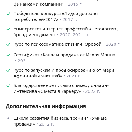
— внедрить маркетинг в бизнес
финансами компании"
2015 г.
— составить стратегию компании с шагами
Победитель конкурса «Лидер доверия
реализации
потребителей-2017»
2017 г.
— усилить эффективность рекламы и продаж
— сформировать и оптимизировать работу команды
Университет интернет-профессий «Нетология»,
необходимую для бизнеса
бренд-менеджмент
2020–2021 гг.
— перевести бизнес в онлайн
Курс по психосоматике от Инги Юровой
2020 г.
— сформировать личный бренд экспертам
и сформировать четкое позиционирование
Сертификат «Каналы продаж» от Игоря Манна
2021 г.
В работе я использую предпринимательский опыт,
знания из области бизнеса, маркетинга, брендинга.
Курс по запускам и продюсированию от Мари
Афониной «Масштаб»
2021 г.
Перед началом работы Вы заполняете анкету, чтобы
я качественно подготовилась к нашей работе.
Благодарственное письмо спикеру онлайн-
интенсива «С места в карьеру»
2022 г.
Чтобы записаться на консультацию или заказать
айдентику бренда, позвоните или напишите мне.
Дополнительная информация
Работаю в форматах онлайн и офлайн в Москве.
По запросу могу отправить ссылки на страницы
Школа развития бизнеса, тренинг «Умные
с отзывами и кейсами. Плюс Вы можете посмотреть
продажи»
2012 г.
отзывы, кейсы в фотоальбоме.