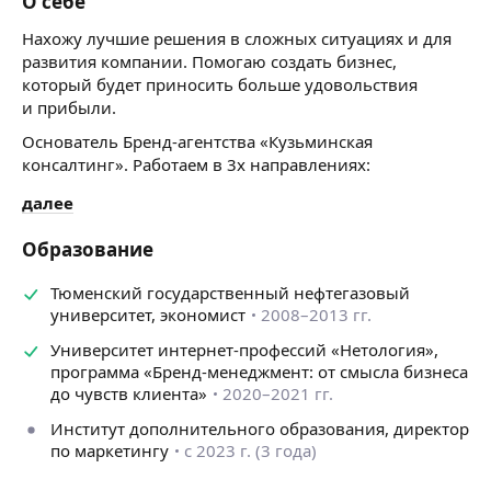
О себе
Нахожу лучшие решения в сложных ситуациях и для
развития компании. Помогаю создать бизнес,
который будет приносить больше удовольствия
и прибыли.
Основатель Бренд-агентства «Кузьминская
консалтинг». Работаем в 3х направлениях:
🟢Бренд-маркетинг: разработка названия, логотипа,
далее
фирм. стиля и других визуальных образов, а также
установление креативных коммуникаций
Образование
и проведение маркетинговых мероприятий, которые
выделят вас среди конкурентов.
Тюменский государственный нефтегазовый
⠀
университет, экономист
2008–2013 гг.
🟢Маркетинговый консалтинг: разработка
Университет интернет-профессий «Нетология»,
маркетинговой стратегии, позиционирования,
программа «Бренд-менеджмент: от смысла бизнеса
выстраивание бизнес-процессов, повышение продаж
до чувств клиента»
2020–2021 гг.
и обучение собственников, руководителей.
⠀
Институт дополнительного образования, директор
по маркетингу
с 2023 г. (3 года)
🟢Дизайн-маркетинг: брендинг, веб- и мобильный
дизайн, соцсети.