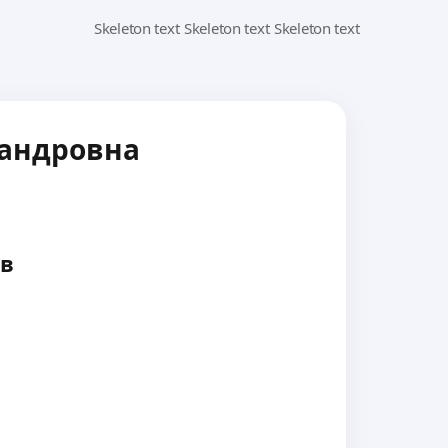
андровна
в