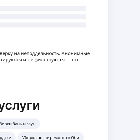
оверку на неподдельность. Анонимные
ктируются и не фильтруются — все
услуги
борки бань и саун
ердске
Уборка после ремонта в Оби