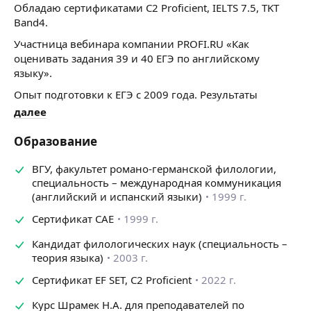
Обладаю сертификатами C2 Proficient, IELTS 7.5, TKT
Band4.
Участница вебинара компании PROFI.RU «Как
оценивать задания 39 и 40 ЕГЭ по английскому
языку».
Опыт подготовки к ЕГЭ с 2009 года. Результаты
последних лет:
далее
• 2018 — 94, 90, 89;
• 2019 — 96, 94, 93, 93, 87, 86;
Образование
• 2020 — 93, 86, 84, 53 (с нуля);
2021 — 97, 93, 86, 83, 80
ВГУ, факультет романо-германской филологии,
2022 — 93, 86, 74, 73, 57 (с начального уровня)
специальность – международная коммуникация
2023 — 88, 86, 85, 84, 81 (со среднего уровня), 74, 76,
(английский и испанский языки)
1999 г.
78, 80 с низкого уровня.
Сертификат САЕ
1999 г.
2024 — 86 со среднего уровня
Кандидат филологических наук (специальность –
Опыт подготовки к IELTS с 2016 года. Результаты
теория языка)
2003 г.
за все годы: 6, 6, 6.5, 6.5, 6,5, 6.5. 7, 7, 7, 7, 7, 7.5, 7.5,
7.5, 7.5, 8, 8, 8, 8.
Сертификат ЕF SET, C2 Proficient
2022 г.
Курс Шрамек Н.А. для преподавателей по