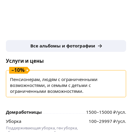
Могу подшить, ушить, починить одежду и текстиль.
В наличии оверлок и прямострочная машина. Шью
постельное белье, матрасы, одеяла, декоративные
подушки, детский текстиль.
Всегда рада сотрудничеству с людьми, которые ценят
качественную работу. Звоните, буду рада помочь!
Все альбомы и фотографии
Услуги и цены
–
10
%
Пенсионерам, людям с ограниченными
возможностями, и семьям с детьми с
ограниченными возможностями.
Домработницы
1500
–15000
₽
/усл.
Уборка
100
–29997
₽
/усл.
Поддерживающая уборка, ген уборка,