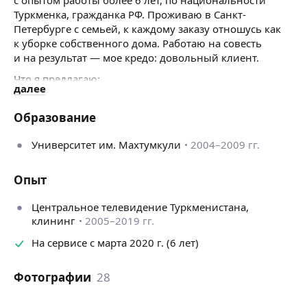
Туркменка, гражданка РФ. Проживаю в Санкт-
Петербурге с семьей, к каждому заказу отношусь как
к уборке собственного дома. Работаю на совесть
и на результат — мое кредо: довольный клиент.
Что я предлагаю:
далее
· Виды уборки: генеральная, поддерживающая
(регулярная), после ремонта, после аренды (съезд/
Образование
заезд).
· Оконные работы: мытье любой сложности
Университет им. Махтумкули
2004–2009 гг.
(панорамное остекление, раздвижные и распашные
системы, витрины).
Опыт
· Химчистка: мягкой мебели и ковровых покрытий.
Использую профессиональное оборудование
Центральное телевидение Туркменистана,
и гипоаллергенные средства.
клининг
2005–2019 гг.
Почему стоит выбрать меня:
На сервисе с марта 2020 г. (6 лет)
· Работаю как одна, так и с помощниками (беру
большие объекты).
Фотографии
28
· Любая форма оплаты, предоставляю чеки и счета.
· Дополнительная услуга: профессиональная швея