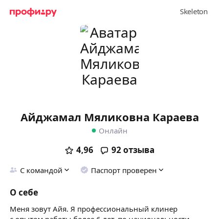
Айджамал Мяликовна Караева
Онлайн
4,96
92
отзыва
С командой
Паспорт проверен
О себе
Меня зовут Айя. Я профессиональный клинер
с опытом работы более 6 лет, по национальности