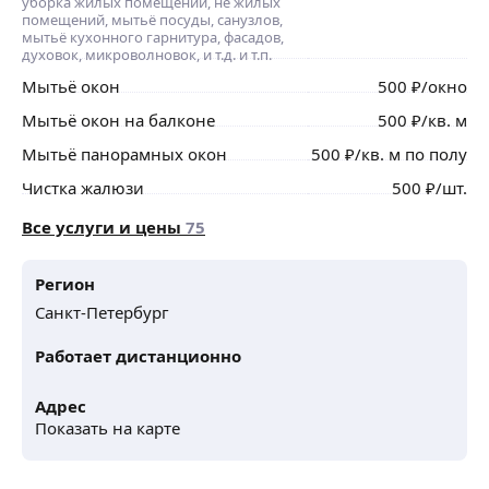
уборка жилых помещений, не жилых
помещений, мытьё посуды, санузлов,
мытьё кухонного гарнитура, фасадов,
духовок, микроволновок, и т.д. и т.п.
Мытьё окон
500
₽
/окно
Мытьё окон на балконе
500
₽
/кв. м
Мытьё панорамных окон
500
₽
/кв. м по полу
Чистка жалюзи
500
₽
/шт.
Все услуги и цены
75
Регион
Санкт-Петербург
Работает дистанционно
Адрес
Показать на карте