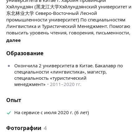
Хэйлундзян (黑龙江大学Хэйлундзянский университет и
东北林业大学 Северо-Восточный Лесной
промышленности университет) По специальностям
Лингвистика и Туристический Менеджмент. Помогаю
повысить уровень чтения, говорения, письменности,
и понимания языка. Побывала в разных городах
далее
Китая, имею опыт работы со студентами и учениками
старших классов.
Образование
Окончила 2 университета в Китае. Бакалавр по
специальности «лингвистика», магистр,
специальность «туристический
менеджмент»
2011–2020 гг.
Опыт
На сервисе с июля 2020 г. (6 лет)
Фотографии
4