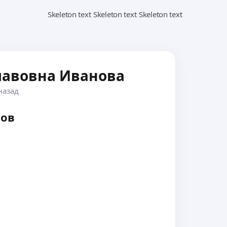
лавовна Иванова
назад
вов