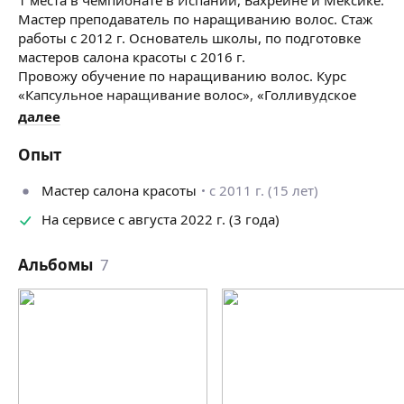
Мастер преподаватель по наращиванию волос. Стаж
работы с 2012 г. Основатель школы, по подготовке
мастеров салона красоты с 2016 г.
Провожу обучение по наращиванию волос. Курс
«Капсульное наращивание волос», «Голливудское
наращивание волос на трессе».
далее
Мастер по наращиванию ногтей с 2011 г. Преподаю
Опыт
Курс «Маникюр + гель лак», «Наращивание ногтей»,
«Дизайн ногтей».
Мастер салона красоты
с 2011 г. (15 лет)
На сервисе с августа 2022 г. (3 года)
Альбомы
7