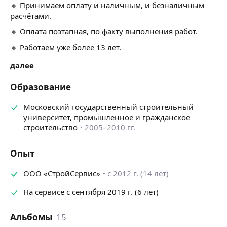
🔸 Принимаем оплату и наличным, и безналичным
расчётами.
🔸 Оплата поэтапная, по факту выполнения работ.
🔸 Работаем уже более 13 лет.
🔸 Благодаря постоянной занятости мастеров
далее
и удалённой работе сотрудников предлагаем цены
не выше частников.
Образование
🔸 Строго соблюдаем все строительные нормы
Московский государственный строительный
и стандарты качества.
университет, промышленное и гражданское
🔸 Даём официальную гарантию до 3 лет.
строительство
2005–2010 гг.
🔸 Сроки и стоимость прописываем в договоре.
Опыт
🔸 Доставим и поднимем в квартиру качественные
материалы без наценок.
ООО «СтройСервис»
с 2012 г. (14 лет)
🔸 Организуем вынос и вывоз мусора.
На сервисе с сентября 2019 г. (6 лет)
🔸 Не беспокоим соседей в запрещённое законом
время.
Альбомы
15
🔸 Все мастера работают у нас на постоянной основе