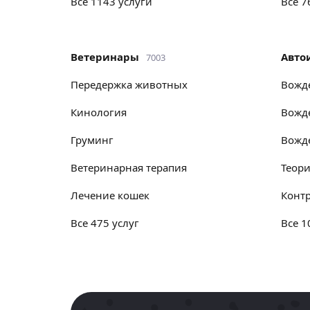
Все 1143 услуги
Все 
Ветеринары
Авт
7003
передержка животных
вож
кинология
вожд
груминг
вож
ветеринарная терапия
теор
лечение кошек
кон
Все 475 услуг
Все 