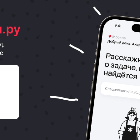
.ру
д,
е