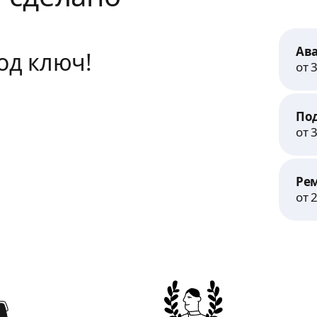
Ав
од ключ!
от 
По
от 
Ре
от 