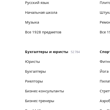
русский язык
пли
начальная школа
шту
музыка
ремо
Все 1928 предметов
Все 
Бухгалтеры и юристы
спо
52 784
юристы
фитн
бухгалтеры
йога
риелторы
пила
бизнес-консультанты
стре
бизнес-тренеры
аэро