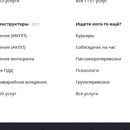
763 услуги
Все 1157 услуг
оинструкторы
Ищете кого-то ещё?
2611
дение (МКПП)
курьеры
ение (АКПП)
собеседник на час
дение мотоцикла
пассажироперевозки
ия ПДД
психологи
траварийное вождение
грузоперевозки
100 услуг
Все услуги