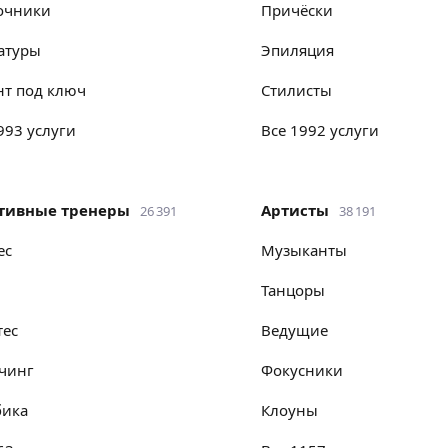
точники
причёски
катуры
эпиляция
нт под ключ
стилисты
1993 услуги
Все 1992 услуги
ртивные тренеры
Артисты
26 391
38 191
ес
музыканты
танцоры
тес
ведущие
тчинг
фокусники
бика
клоуны