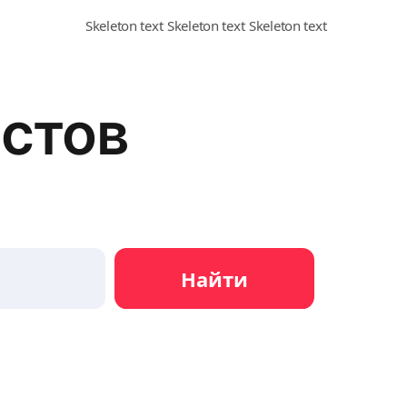
стов
Найти