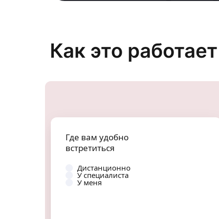
Как это работает
Где вам удобно
Когда вам удобно
встретиться
встретиться
Дистанционно
У специалиста
Утром
У меня
Днем
Вечером