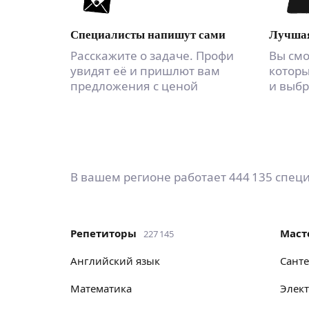
Специалисты напишут сами
Лучшая
Расскажите о задаче. Профи
Вы смо
увидят её и пришлют вам
которы
предложения с ценой
и выбр
В вашем регионе работает
444 135 спец
репетиторы
мас
227 145
английский язык
сант
математика
элек