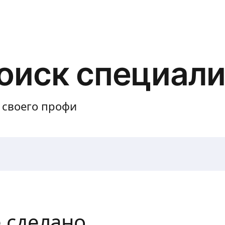
оиск специали
своего профи
е сделано