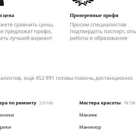
 цена
Проверенные профи
жете сравнить цены,
Просим специалистов
е предложат профи,
подтвердить паспорт, оп
ать лучший вариант
работы и образование
иалистов
, ещё
452 991
готовы помочь дистанционно.
тера по ремонту
мастера красоты
210 100
78 156
ехники
макияж
трики
маникюр