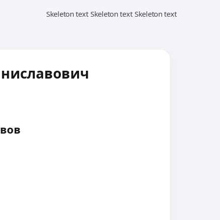
аниславович
вов