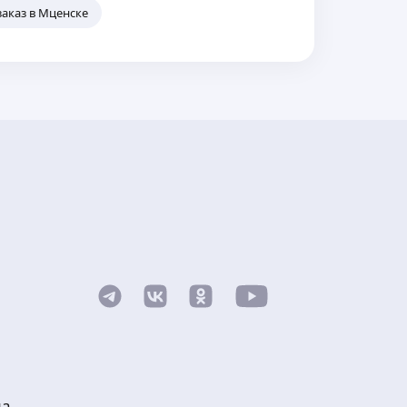
аказ в Мценске
ма