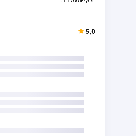
от
1700
₽
/усл.
5,0