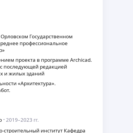
в Орловском Государственном
ь среднее профессиональное
р»
нием проекта в программе Archicad.
, с последующей редакцией
х и жилых зданий
ьности «Архитектура».
бот.
р
2019–2023 гг.
но-строительный институт Кафедра