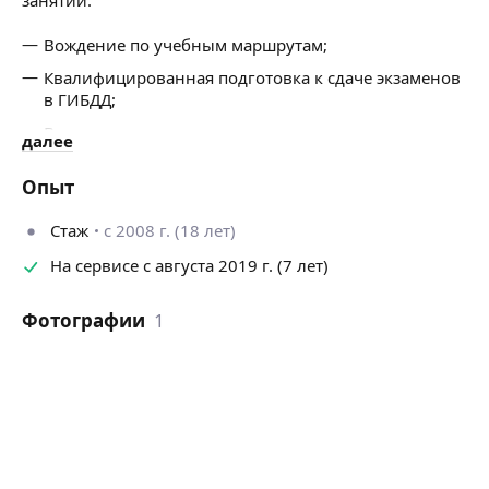
Вождение по учебным маршрутам;
Квалифицированная подготовка к сдаче экзаменов
в ГИБДД;
Восстановление утраченных навыков;
далее
Движение и маневрирование по дорогам с
Опыт
плотным и интенсивным потоком движения;
Маневрирование в ограниченном пространстве
Стаж
с 2008 г. (18 лет)
передним и задним ходом
На сервисе с августа 2019 г. (7 лет)
Изучение на практике конкретных, интересующих
именно Вас, маршрутов
Фотографии
1