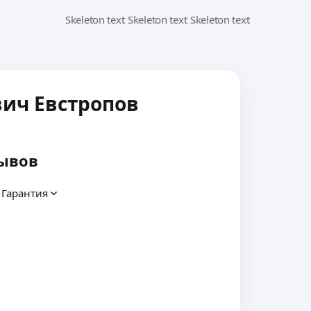
вич Евстропов
ывов
Гарантия