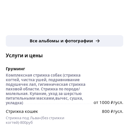
Все альбомы и фотографии
Услуги и цены
Груминг
Комплексная стрижка собак (стрижка
когтей, чистка ушей, подравнивание
подушечек лап, гигиеническая стрижка
паховой области. Стрижка по породе/
молельная. Купание, уход за шерстью
питательными масками,вычес, сушка,
от
1000
₽
/усл.
укладка)
Стрижка кошек
800
₽
/усл.
Стрижка под Льва»(без стрижки
когтей)-800руб