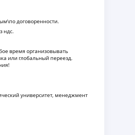
ым\по договоренности.
 ндс.
юбое время организовывать
вка или глобальный переезд.
ния!
ический университет, менеджмент