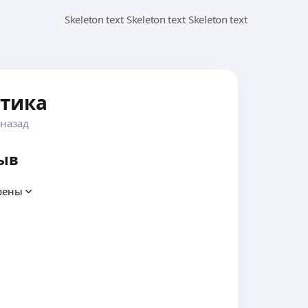
стика
 назад
ыв
рены