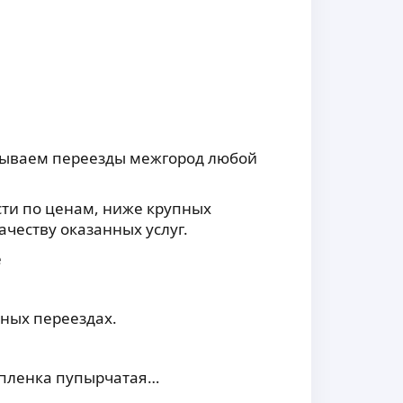
овываем переезды межгород любой
сти по ценам, ниже крупных
ачеству оказанных услуг.
е
ных переездах.
\пленка пупырчатая…