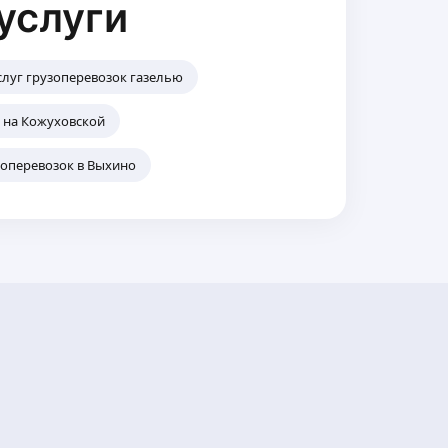
услуги
слуг грузоперевозок газелью
 на Кожуховской
зоперевозок в Выхино