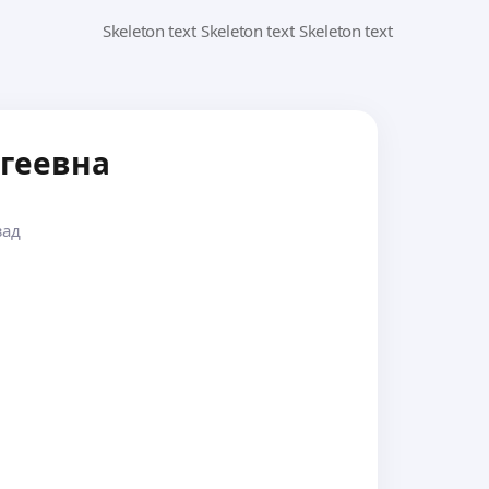
ргеевна
зад
а