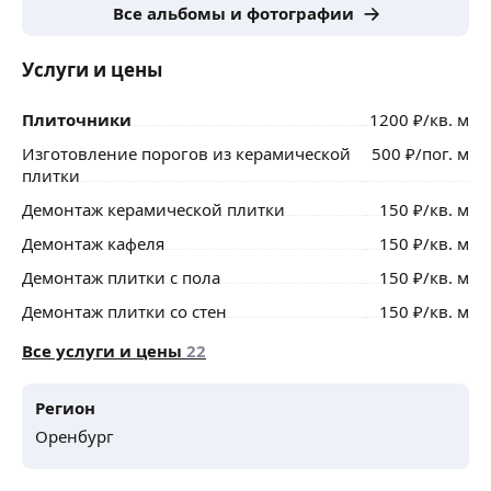
Все альбомы и фотографии
— Делать работу, заранее зная что результат будет
далек от идеального в силу экономии заказчика
Услуги и цены
на этапах работы или материалах.
— Делать по быстрее, чтобы быстрее забрать деньги.
Плиточники
1200
₽
/кв. м
Все косяки я всегда за свой счет исправляю, поэтому
Изготовление порогов из керамической
500
₽
/пог. м
сделать хуже заказчику — значит отработать
плитки
бесплатно.
Демонтаж керамической плитки
150
₽
/кв. м
Работаю с бригадой. Плиточник, штукатур маляр,
мастер по натяжным потолкам.
Демонтаж кафеля
150
₽
/кв. м
Демонтаж плитки с пола
150
₽
/кв. м
Демонтаж плитки со стен
150
₽
/кв. м
Все услуги и цены
22
Регион
Оренбург