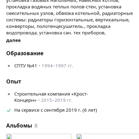
прокладка водяных теплых полов-стен, установка
смесительных узлов, обвязка котельной, радиаторные
системы: радиаторы горизонтальные, вертикальные,
конверторы, полотенцесушитель., прокладка
водопровода, установка сан. тех приборов,
инсталляции, тропический душ и т. д, прокладка
далее
канализации.,
Установка сантехники
: унитаз, раковина, Стир.
Образование
машины, сборка и установка мебели.
СПТУ №41
1994–1997 гг.
Опыт
Строительная компания «Крост-
Концерн»
2015–2019 гг.
На сервисе с сентября 2019 г. (6 лет)
Альбомы
8