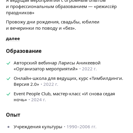
и профессиональным образованием — «режиссёр
праздников»
Провожу дни рождения, свадьбы, юбилеи
и вечеринки по поводу и «без».
Мой формат ведения — это сплав лёгкости,
далее
ненавязчивости, хорошего настроения,
положительных эмоций, душевности, доброго юмора
Образование
и чувства стиля.
Авторский вебинар Ларисы Аникеевой
В чем мой секрет создания Вашего идеального
«Организатор мероприятий»
2022 г.
праздника?
Онлайн-школа для ведущих, курс «Тимбилдинги.
Навык успешного взаимодействия с людьми
Версия 2.0»
2022 г.
Эмоциональный интеллект
Event People Club, мастер-класс «И снова седая
Умение находить общий язык с людьми разных
ночь»
2024 г.
возрастов
Способность мысленно ставить себя на место другого
Опыт
человека
Учреждения культуры
1990–2006 гг.
Тактичность и уважительное отношение к другим