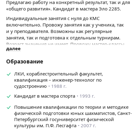
Предлагаю работу на конкретный результат, так и для
«общего развития». Кандидат в мастера Эло 2285.
Индивидуальные занятия с нуля до КМС
включительно. Провожу занятия как у ученика, так
и у преподавателя. Возможны как регулярные
занятия, так и подготовка к отдельным турнирам.
Возраст значения не имеет. Провожу мастер-классы
далее
по дебютам и истории шахмат для взрослых и детей
(1−2 занятие). Сейчас репетиторство моя основная
Образование
деятельность.
ЛКИ, кораблестроительный факультет,
квалификация – инженер-технолог по
судостроению
1988 г.
Кандидат в мастера спорта
1993 г.
Повышение квалификации по теории и методике
физической подготовки юных шахматистов, Санкт-
Петербургский госуниверситет физической
культуры им. П.Ф. Лесгафта
2007 г.