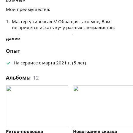
Мои преимущества
:
Мастер-универсал // Обращаясь ко мне, Вам
не придется искать кучу разных специалистов;
Работа на совесть // Все работы я выполняю
далее
качественно, а значит Вам не придется волноваться
за результат;
Опыт
Честная цена // Все цены озвученные до начала
На сервисе с марта 2021 г. (5 лет)
работ не изменятся по итогу;
Ответственность // Не берусь за дело, которое
Альбомы
12
не смогу довести до конца;
Порядочность // Вы можете доверить мне ключи
на время выполнения работ, не опасаясь
за сохранность своего имущества.
Ретро-проводка
Новогодняя сказка