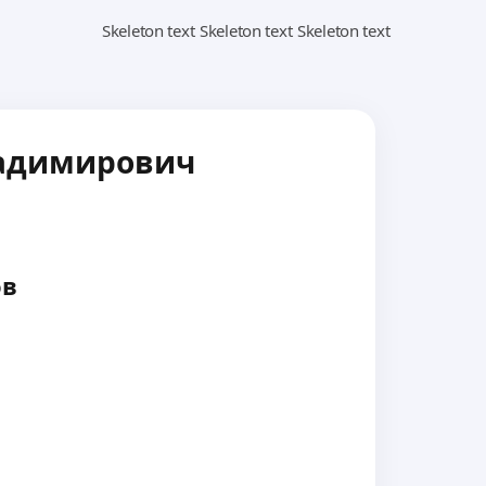
ладимирович
ов