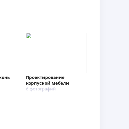
хонь
Проектирование
Шкаф купе на за
корпусной мебели
1
фотография
6
фотографий