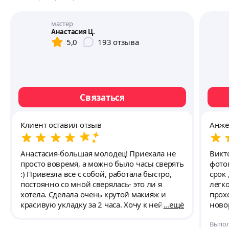
мастер
Анастасия Ц.
5,0
193
отзыва
Связаться
Клиент оставил отзыв
Анже
Анастасия-большая молодец! Приехала не
Викт
просто вовремя, а можно было часы сверять
фото
:) Привезла все с собой, работала быстро,
срок
постоянно со мной сверялась- это ли я
легк
хотела. Сделала очень крутой макияж и
прох
красивую укладку за 2 часа. Хочу к ней
ещё
ново
пойти учиться макияжу. В макияже все
нам пре
Выпол
очень благородно- никакой пошлости. В
виде