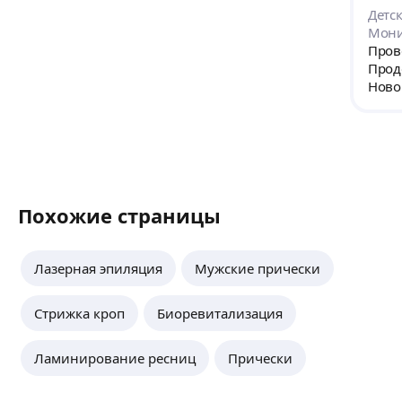
укладке никаких лаков, делающих прическу
года 
Детск
куском камня. Очень выдержано и
Мони
аристократично. Приятная в общении и
Прове
очень крутая :)
Прод
Ново
Похожие страницы
Лазерная эпиляция
Мужские прически
Стрижка кроп
Биоревитализация
Ламинирование ресниц
Прически