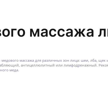
ого массажа л
медового массажа для различных зон лица: шеи, лба, щек 
лабляющий, антицеллюлитный или лимфодренажный. Рекоме
ного меда.