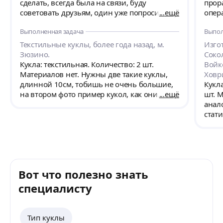
сделать, всегда была на связи, буду
прор
советовать друзьям, один уже попросил
ещё
опер
контакт Елены)
одежд
Выполненная задача
Выпол
меня 
допо
Текстильные куклы, более года назад, м.
Изгот
соот
Зюзино.
Соко
Упако
Кукла: текстильная. Количество: 2 шт.
Войко
была
Материалов нет. Нужны две такие куклы,
Ховр
удов
длинной 10см, тобишь не очень большие,
Кукла
Сюрп
на втором фото пример кукол, как они
ещё
шт. 
в кор
должны примерно получиться, но я
анал
подар
намеренно сделал меньше детализации и
стат
я не 
короткие ножки и курочки, чтоб они
нога
Прав
выглядили более мультяшно и мило.
предм
хозяйку»! Я хочу реко
обра
хоро
любо
масте
Вот что полезно знать
когд
специалисту
Тип куклы