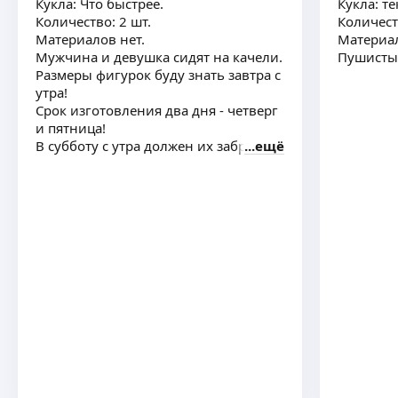
-
5
%
Кукла: Что быстрее.
Кукла: т
5,0
·
6
отзывов
Количество: 2 шт.
Количест
Материалов нет.
Материа
При обслуживании использую в подарок
Мужчина и девушка сидят на качели.
уходовые процедуры на восстановление
Размеры фигурок буду знать завтра с
волос.
ещё
утра!
Срок изготовления два дня - четверг
и пятница!
В субботу с утра должен их забрать!
ещё
Татьяна С.
-
5
%
4,97
·
39
отзывов
На ламинирование ресниц и коррекция
бровей
ещё