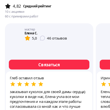
4,82
Cредний рейтинг
10
с акциями
60
с примерами работ
мастер
Елена С.
5,0
46
отзывов
Связаться
Глеб оставил отзыв
Ирин
заказывал куколок для своей дамы сердца)
Елен
куколки в виде нас, Елена учла все мои
тепла
предпочтения и на каждом этапе работы
слова
согласовывала со мной как и что лучше
влюбитс