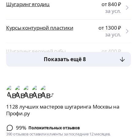
Шугаринг ягодиц
от 840
₽
за усл.
Курсы контурной пластики
от 1300
₽
за усл.
Шугаринг верхней губы
от 400
₽
за усл.
Показать ещё 8
1128 лучших мастеров шугаринга Москвы на
Профи.ру
99%
Положительных отзывов
390 отзывов оставили клиенты за последние 12 месяцев.