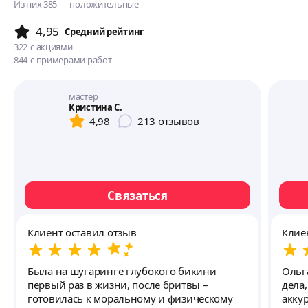
Из них 385 — положительные
4,95
Cредний рейтинг
322
с акциями
844
с примерами работ
мастер
Кристина С.
4,98
213
отзывов
Связаться
Клиент оставил отзыв
Клие
Была на шугаринге глубокого бикини
Ольг
первый раз в жизни, после бритвы –
дела
готовилась к моральному и физическому
акку