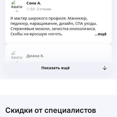
Сона А.
5,0
·
2
отзыва
Я мастер широкого профиля. Маникюр,
педикюр, наращивание, дизайн, СПА уходы.
Стержневые мозоли, зачистка онихолизиса.
Скобы на вросшую ноготь.
ещё
Диана К.
Показать ещё
Здравствуйте!🤍
Работаю в сфере Шугаринга с ноября 2020 года.
Выполняю восковую и сахарную депиляцию
Принимаю в уютной студии г. Апрелевка,
ул. Апрелевская, 65Б/2, ДЦ «Сириус»
ещё
Скидки от специалистов
Наталья Н.
5,0
·
1
отзыв