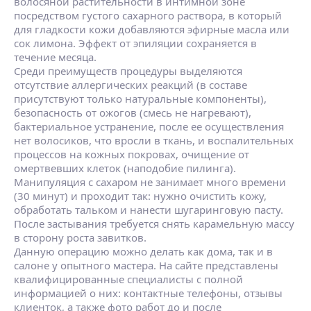
волосяной растительности в интимной зоне
посредством густого сахарного раствора, в который
для гладкости кожи добавляются эфирные масла или
сок лимона. Эффект от эпиляции сохраняется в
течение месяца.
Среди преимуществ процедуры выделяются
отсутствие аллергических реакций (в составе
присутствуют только натуральные компоненты),
безопасность от ожогов (смесь не нагревают),
бактериальное устранение, после ее осуществления
нет волосиков, что вросли в ткань, и воспалительных
процессов на кожных покровах, очищение от
омертвевших клеток (наподобие пилинга).
Манипуляция с сахаром не занимает много времени
(30 минут) и проходит так: нужно очистить кожу,
обработать тальком и нанести шугаринговую пасту.
После застывания требуется снять карамельную массу
в сторону роста завитков.
Данную операцию можно делать как дома, так и в
салоне у опытного мастера. На сайте представлены
квалифицированные специалисты с полной
информацией о них: контактные телефоны, отзывы
клиенток, а также фото работ до и после