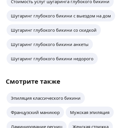
Стоимость услуг шугаринга глубокого бикини
4,96
·
232
отзыва
На второе посещение. Пожалуйста,
Шугаринг глубокого бикини с выездом на дом
напоминайте, что это наша с вами 2я
встреча. 😉
ещё
Шугаринг глубокого бикини со скидкой
Шугаринг глубокого бикини анкеты
Виктория Б.
-
10
%
Шугаринг глубокого бикини недорого
Скидка на первое посещение
ещё
Смотрите также
Наталия С.
-
20
%
Эпиляция классического бикини
На первое посещение
ещё
Французский маникюр
Мужская эпиляция
Ламинирование ресниц
Женская стрижка