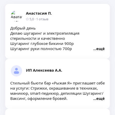
Анастасия П.
5,0
·
1
отзыв
Добрый день
Делаю шугаринг и электроэпиляция
стерильности и качественно
Шугаринг глубокое бикини 900р
Шугаринг руки полностью 700р
ещё
Шугаринг ноги полностью 1000р
Шугаринг подмышки 250 р Голени (с коленом
и пальцами) 700р
Бёдра 700р
ИП Алексеева А.А.
Электроэпиляция
На все зоны цена 20 р/ мин + 150р иголочка
Стильный бьюти бар «Рыжая Я» приглашает себе
на услуги: Стрижки, окрашивание в техниках,
маникюр, smart-педикюр, депиляции Шугаринг/
Ваксинг, оформление бровей.
ещё