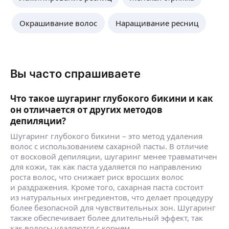
Елена А.
-
30
%
Окрашивание волос
Наращивание ресниц
4,95
·
244
отзыва
На комплекс процедур «Лазерная
эпиляция» от 3(трёх) и более зон скидка
20% . При покупке абонемента на 5
Вы часто спрашиваете
процедур «Лазерная эпиляция» скидка 30%
ещё
,
Что такое шугаринг глубокого бикини и как
он отличается от других методов
депиляции?
Шугаринг глубокого бикини – это метод удаления
волос с использованием сахарной пасты. В отличие
от восковой депиляции, шугаринг менее травматичен
для кожи, так как паста удаляется по направлению
роста волос, что снижает риск вросших волос
и раздражения. Кроме того, сахарная паста состоит
из натуральных ингредиентов, что делает процедуру
более безопасной для чувствительных зон. Шугаринг
также обеспечивает более длительный эффект, так
как волосы удаляются с корнем.