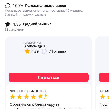
100%
Положительных отзывов
4 отзыва оставили клиенты за последние 12 месяцев.
Из них 4 — положительные
4,95
Cредний рейтинг
33
с акциями
специалист
Александр Н.
4,89
74
отзыва
Связаться
Денис оставил отзыв
Тать
Обратились к Александру за
Посл