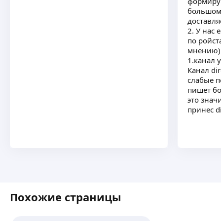
формиру
большом 
доставля
2. У нас
по ройст
мнению) 
1.канал y
Канал di
слабые п
пишет бо
это знач
принес di
Похожие страницы