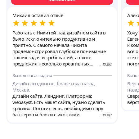
Михаил оставил отзыв
Алек
Работать с Никитой над дизайном сайта в
Хочу 
было исключительно продуктивно и
Евгением. Во-первых
приятно. С самого начала Никита
к ко
продемонстрировал глубокое понимание
всё 
наших задач и требований, а также
«тех
предложил несколько креативных
ещё
потом
решений, которые превзошли наши
разб
Выполненная задача
Выпол
ожидания. Все макеты были выполнены с
разлож
невероятной точностью и вниманием к
струк
Дизайн лендингов, более года назад,
Верс
деталям, что позволило нам легко
Не пр
Москва.
назад
визуализировать будущий сайт и вносить
логи
Дизайн сайта. Лендинг. Платформа:
Свер
правки. Особенно хочется отметить - всегда
дейст
webasyst. Есть макет сайта, нужно сделать
вёрст
был на связи, оперативно отвечал на все
настол
красиво. Логотип есть, необходимо пару
вопросы и открыто обсуждал идеи. Процесс
вооб
баннеров и блоки с иконками.
ещё
согласования был быстрым и эффективным
совре
благодаря его умению понятно объяснять
всё оч
свои решения и аргументировать их. В
выпо
результате мы получили не просто дизайн,
лишних 