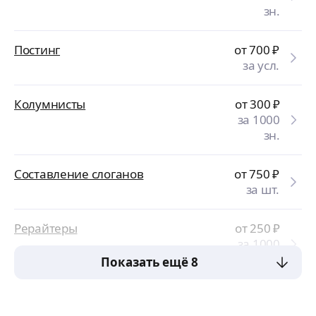
зн.
Постинг
от 700
₽
за усл.
Колумнисты
от 300
₽
за 1000
зн.
Составление слоганов
от 750
₽
за шт.
Рерайтеры
от 250
₽
за 1000
зн.
Показать ещё 8