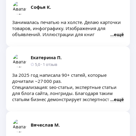
Софья К.
Занималась печатью на холсте. Делаю карточки
товаров, инфографику. Изображения для
объявлений. Иллюстрации для книг
ещё
Екатерина П.
5,0
·
1
отзыв
За 2025 год написала 90+ статей, которые
дочитали ~27 000 раз.
Специализация: seo-статьи, экспертные статьи
для блога сайта, лонгриды. Благодаря таким
статьям бизнес демонстрирует экспертность
ещё
и привлекает новую аудиторию на сайт.
Помогаю компаниям и предпринимателям
подобрать нужные слова для описания сильных
продуктов. Пишу человеческим языком, даже
Вячеслав М.
если речь про термостабильные заглушки.