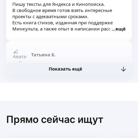
Пишу тексты для Яндекса и Кинопоиска.
В свободное время готов взять интересные
проекты с адекватными сроками.
Есть книга стихов, изданная при поддержке
Минкульта, а также опыт в написании рассказов
ещё
и сценариев.
Татьяна Б.
Показать ещё
В сфере написания текстов и составления
характеристик товаров 1 год. Грамотно пишу
тексты для товаров на Валтберис с подбором
ключевых запросов через сервис аналитики.
Делаю инфографику к вашему товару, учитывая
ещё
пожелания.
Прямо сейчас ищут