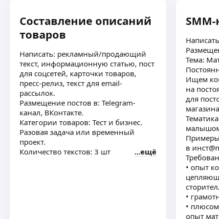
Составление описаний
SMM-
товаров
Написать
Размещен
Написать: рекламный/продающий
Тема: Ма
текст, информационную статью, пост
Постоянн
для соцсетей, карточки товаров,
Ищем коп
пресс-релиз, текст для email-
на посто
рассылок.
для пост
Размещение постов в: Telegram-
магазина
канал, ВКонтакте.
Тематика
Категории товаров: Тест и бизнес.
малышом
Разовая задача или временный
Примеры 
проект.
в инст@m
Количество текстов: 3 шт
ещё
Требован
• опыт к
цепляющ
сторите
• грамот
• плюсом
опыт мат