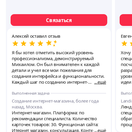
Связаться
Алексей оставил отзыв
Евге
Я бы хотел отметить высокий уровень
Хочу
профессионализма, демонстрируемый
спец
Михаилом. Он был внимателен к каждой
посч
детали и учел все мои пожелания для
разр
создания интерфейса и функциональности.
уров
Каждый шаг по созданию интернет-
ещё
идеи 
магазина был тщательно спланирован и
прос
Выполненная задача
Выпол
организован. За счет этого, процесс
но и
разработки прошел гладко и быстро.
сайт
Создание интернет-магазина, более года
Landi
Благодаря умению находить оптимальные
функ
назад, Москва.
Ленд
решения, временные рамки были
Кажд
Интернет-магазин. Платформа: по
спец
соблюдены, а качество работы не страдало.
мело
рекомендации специалиста. Количество
обра
Оформление и дизайн интернет-магазина
стил
карточек товаров: 30. Функционал сайта:
проце
превзошли мои ожидания. Благодаря
впеча
Итернет магазин, консультация. Контент
ещё