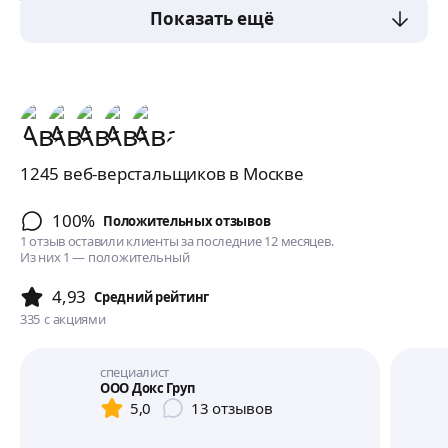
за усл.
Показать ещё
1245 веб-верстальщиков в Москве
100%
Положительных отзывов
1 отзыв оставили клиенты за последние 12 месяцев.
Из них 1 — положительный
4,93
Cредний рейтинг
335
с акциями
специалист
ООО Докс Груп
5,0
13
отзывов