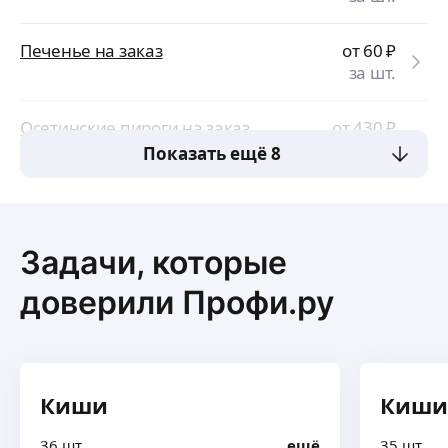
Печенье на заказ
от 60
₽
за шт.
Осетинские пироги на заказ
от 430
₽
за шт.
Показать ещё 8
Задачи, которые
доверили Профи.ру
Киши
Киши
36 шт
ещё
35 шт