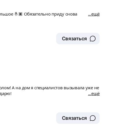
ольшое 🤞🏿 Обязательно приду снова
ещё
Связаться
лом! А на дом я специалистов вызывала уже не
одарю!
ещё
Связаться