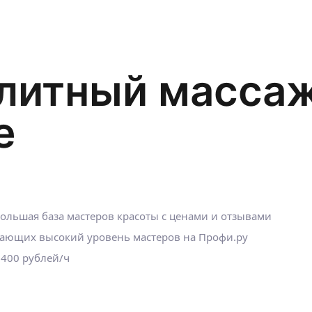
литный масса
е
льшая база мастеров красоты с ценами и отзывами
ающих высокий уровень мастеров на Профи.ру
1400 рублей/ч