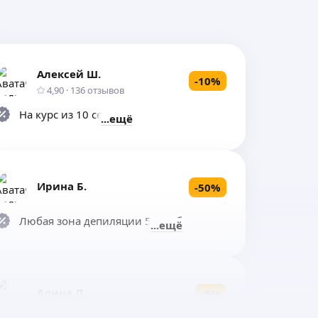
Алексей Ш.
-
10
%
4,90
·
136
отзывов
На курс из 10 сеансов
ещё
Ирина Б.
-
50
%
Любая зона депиляции 500руб
ещё
Алина Л.
-
5
%