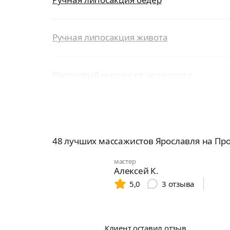
Ручная липосакция живота
Роликовый массаж от целлюлита
48 лучших массажистов Ярославля на Пр
мастер
Алексей К.
5,0
3
отзыва
Клиент оставил отзыв