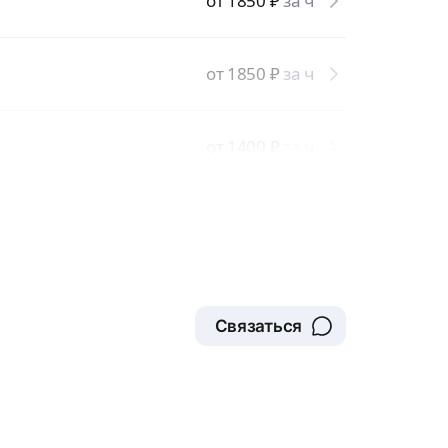
от 1850
₽
за ч
от 1850
₽
за ч
от 1400
₽
за ч
Связаться