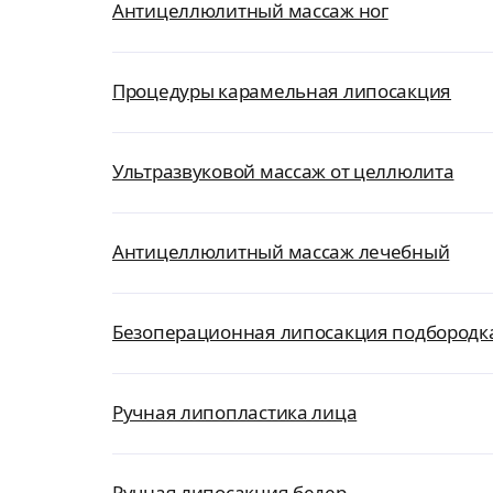
Антицеллюлитный массаж ног
Процедуры карамельная липосакция
Ультразвуковой массаж от целлюлита
Антицеллюлитный массаж лечебный
Безоперационная липосакция подбородк
Ручная липопластика лица
Ручная липосакция бедер