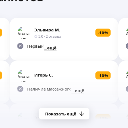
Эльвира М.
-
10
%
5,0
·
2
отзыва
Первый сеанс
ещё
Игорь С.
-
10
%
Наличие массажного стола
ещё
Показать ещё
Эля М.
-
10
%