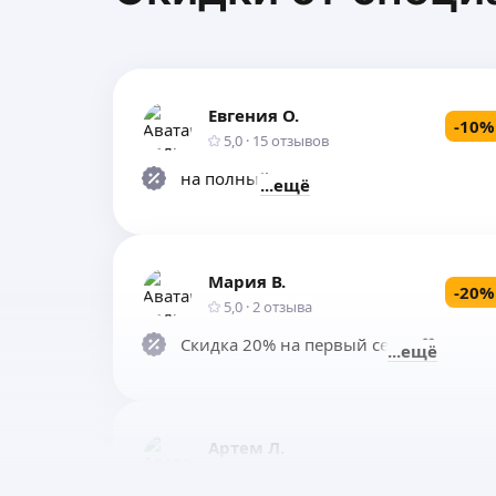
Евгения О.
-
10
%
5,0
·
15
отзывов
на полный курс
ещё
Мария В.
-
20
%
5,0
·
2
отзыва
Скидка 20% на первый сеанс 🤍
ещё
Артем Л.
5,0
·
4
отзыва