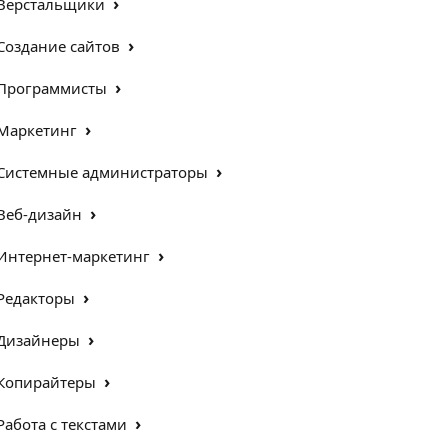
›
Верстальщики
›
Создание сайтов
›
Программисты
›
Маркетинг
›
Системные администраторы
›
Веб-дизайн
›
Интернет-маркетинг
›
Редакторы
›
Дизайнеры
›
Копирайтеры
›
Работа с текстами