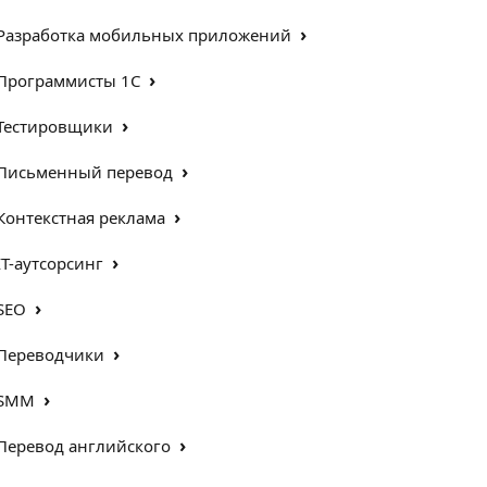
›
Разработка мобильных приложений
›
Программисты 1С
›
Тестировщики
›
Письменный перевод
›
Контекстная реклама
›
IT-аутсорсинг
›
SEO
›
Переводчики
›
SMM
›
Перевод английского