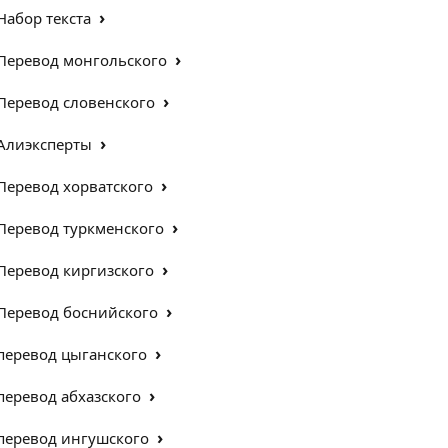
›
Набор текста
›
Перевод монгольского
›
Перевод словенского
›
Алиэксперты
›
Перевод хорватского
›
Перевод туркменского
›
Перевод киргизского
›
Перевод боснийского
›
перевод цыганского
›
перевод абхазского
›
перевод ингушского