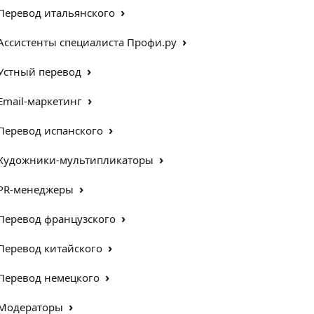
›
Перевод итальянского
›
Ассистенты специалиста Профи.ру
›
Устный перевод
›
Email-маркетинг
›
Перевод испанского
›
Художники-мультипликаторы
›
PR-менеджеры
›
Перевод французского
›
Перевод китайского
›
Перевод немецкого
›
Модераторы