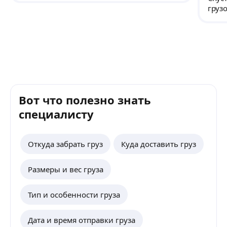
грузо
подъё
Допо
мебел
Олим
доста
Берёз
апрел
Акку
Вот что полезно знать
дива
плен
специалисту
Откуда забрать груз
Куда доставить груз
Размеры и вес груза
Тип и особенности груза
Дата и время отправки груза