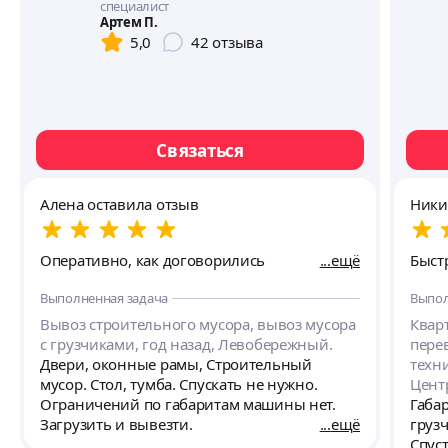
специалист
Артем П.
5,0
42
отзыва
Связаться
Алена оставила отзыв
Ники
Оперативно, как договорились
ещё
Быстр
Выполненная задача
Выпол
Вывоз строительного мусора, вывоз мусора
Квар
с грузчиками, год назад, Левобережный.
пере
Двери, оконные рамы, Строительный
техн
мусор. Стол, тумба. Спускать не нужно.
Цент
Ограничений по габаритам машины нет.
Габа
Загрузить и вывезти.
ещё
груз
Спуст