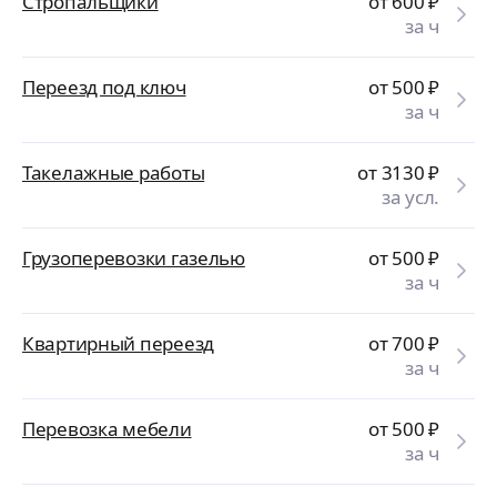
Стропальщики
от 600
₽
за ч
Переезд под ключ
от 500
₽
за ч
Такелажные работы
от 3130
₽
за усл.
Грузоперевозки газелью
от 500
₽
за ч
Квартирный переезд
от 700
₽
за ч
Перевозка мебели
от 500
₽
за ч