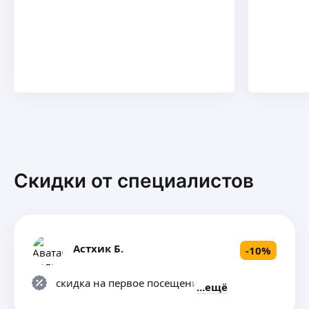
Скидки от специалистов
Астхик Б.
-
10
%
скидка на первое посещение 10%
ещё