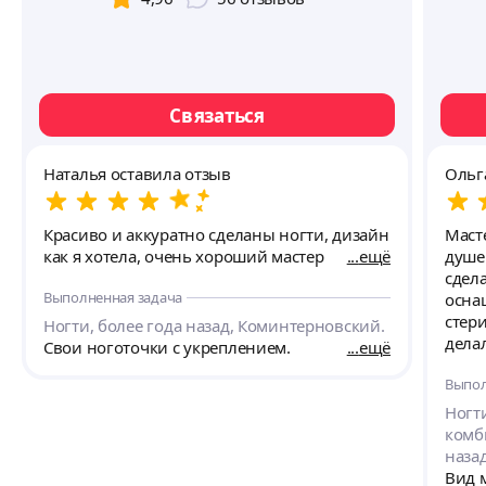
Связаться
Наталья оставила отзыв
Ольг
Красиво и аккуратно сделаны ногти, дизайн
Масте
как я хотела, очень хороший мастер
ещё
душе
сдел
Выполненная задача
осна
стери
Ногти, более года назад, Коминтерновский.
делала, и 
Свои ноготочки с укреплением.
ещё
Реко
Выпол
Ногт
комб
наза
Вид 