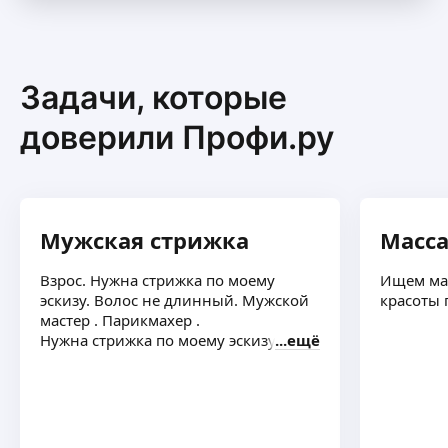
ещё
Задачи, которые
Анна Ч.
-
20
%
доверили Профи.ру
Знакомство с мастером ! Только новым
клиентам
ещё
Мужская стрижка
Масс
Елена Р.
-
20
%
Взрос. Нужна стрижка по моему
Ищем мас
эскизу. Волос не длинный. Мужской
красоты 
На первое посещение. Знакомство с
мастер . Парикмахер .
мастером.
ещё
Нужна стрижка по моему эскизу
ещё
Екатерина Б.
-
100
%
5,0
·
2
отзыва