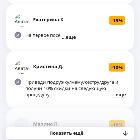
Екатерина К.
-
15
%
На первое посещение
ещё
Кристина Д.
-
10
%
Приведи подружку/маму/сестру/друга и
получи 10% скидки на следующую
процедуру
ещё
Марина П.
-
10
%
Показать ещё
Скидка на первое посещение