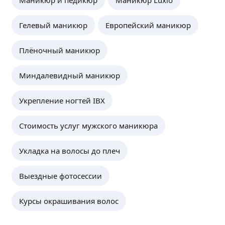
Скидка новым клиентам
Гелевый маникюр
Европейский маникюр
ещё
Плёночный маникюр
Светлана И.
Миндалевидный маникюр
-
10
%
5,0
·
3
отзыва
Знакомство с мастером
Укрепление ногтей IBX
ещё
Стоимость услуг мужского маникюра
Елена Я.
Укладка на волосы до плеч
-
10
%
На первое посещение.
Выездные фотосессии
ещё
Курсы окрашивания волос