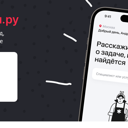
.ру
д,
е