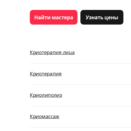
Найти мастера
Узнать цены
Криотерапия лица
Криотерапия
Криолиполиз
Криомассаж