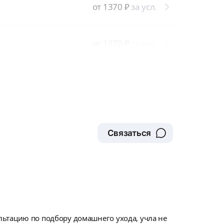
от 1370
₽
за усл.
от 1370
₽
за усл.
Связаться
ьтацию по подбору домашнего ухода, учла не