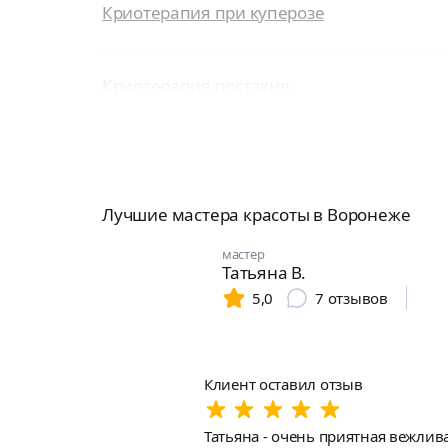
Криотерапия при куперозе
Криотерапия постакне
Лучшие мастера красоты в Воронеже
мастер
Татьяна В.
5,0
7
отзывов
Клиент оставил отзыв
Татьяна - очень приятная вежли