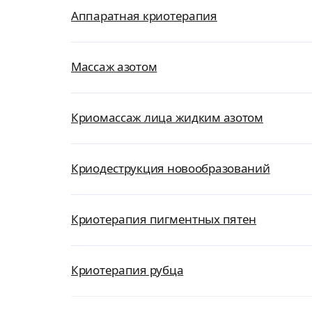
Аппаратная криотерапия
Массаж азотом
Криомассаж лица жидким азотом
Криодеструкция новообразований
Криотерапия пигментных пятен
Криотерапия рубца